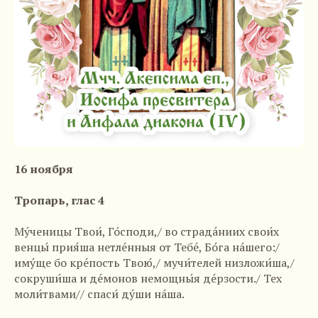
16 ноября
Тропарь, глас 4
Му́ченицы Твои́, Го́споди,/ во страда́ниих свои́х
венцы́ прия́ша нетле́нныя от Тебе́, Бо́га на́шего:/
иму́ще бо кре́пость Твою́,/ мучи́телей низложи́ша,/
сокруши́ша и де́монов немощны́я де́рзости./ Тех
моли́твами// спаси́ ду́ши на́ша.