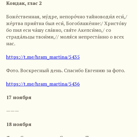
Кондак, глас 2
Боже́ственная, му́дре, непоро́чно тайноводи́л еси́,/
же́ртва прия́тна был еси́, Богоблаже́нне:/ Христо́ву
бо пил еси ча́шу сла́вно, свя́те Акепси́мо,/ со
страда́льцы твои́ми,// моля́ся непреста́нно о всех
нас.
https://t.me/hram_martina/5435
Фото. Воскресный день. Спасибо Евгению за фото.
https://t.me/hram_martina/5436
17 ноября
———
18 ноября