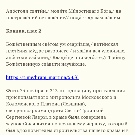
Апо́столи святи́и,/ моли́те Ми́лостиваго Бо́га,/ да
прегреше́ний оставле́ние// пода́ст душа́м на́шим.
Кондак, глас 2
Боже́ственным све́том ум озари́вше,/ вити́йская
плете́ния му́дре разори́сте,/ и язы́ки вся улови́вше,
апо́столи сла́внии,/ Влады́це приведо́сте,// Тро́ицу
Боже́ственную сла́вити науча́юще.
https://t.me/hram_martina/5456
Фото. 23 ноября, в 213-ю годовщину преставления
приснопамятного митрополита Московского и
Коломенского Платона (Левшина),
священноархимандрита Свято-Троицкой
Сергиевой Лавры, в храме была совершена
заупокойная лития по почившему иерарху, который
был вдохновителем строительства нашего храма и в