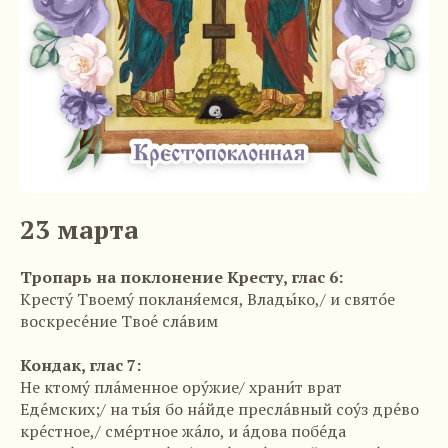
23 марта
Тропарь на поклонение Кресту, глас 6:
Кресту́ Твоему́ покланя́емся, Влады́ко,/ и свято́е
воскресе́ние Твое́ сла́вим
Кондак, глас 7:
Не ктому́ пла́менное ору́жие/ храни́т врат
Еде́мских;/ на ты́я бо на́йде пресла́вный соу́з дре́во
кре́стное,/ сме́ртное жа́ло, и а́дова побе́да