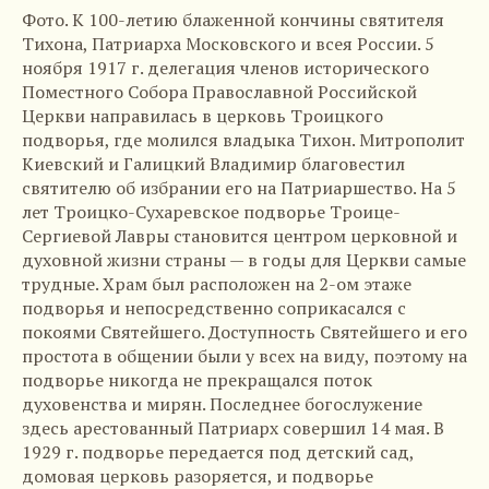
Фото. К 100-летию блаженной кончины святителя
Тихона, Патриарха Московского и всея России. 5
ноября 1917 г. делегация членов исторического
Поместного Собора Православной Российской
Церкви направилась в церковь Троицкого
подворья, где молился владыка Тихон. Митрополит
Киевский и Галицкий Владимир благовестил
святителю об избрании его на Патриаршество. На 5
лет Троицко-Сухаревское подворье Троице-
Сергиевой Лавры становится центром церковной и
духовной жизни страны — в годы для Церкви самые
трудные. Храм был расположен на 2-ом этаже
подворья и непосредственно соприкасался с
покоями Святейшего. Доступность Святейшего и его
простота в общении были у всех на виду, поэтому на
подворье никогда не прекращался поток
духовенства и мирян. Последнее богослужение
здесь арестованный Патриарх совершил 14 мая. В
1929 г. подворье передается под детский сад,
домовая церковь разоряется, и подворье