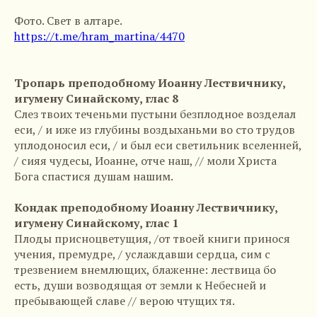
Фото. Свет в алтаре.
https://t.me/hram_martina/4470
Тропарь преподобному Иоанну Лествичнику,
игумену Синайскому, глас 8
Слез твоих теченьми пустыни безплодное возделал
еси, / и иже из глубины воздыханьми во сто трудов
уплодоносил еси, / и был еси светильник вселенней,
/ сияя чудесы, Иоанне, отче наш, // моли Христа
Бога спастися душам нашим.
Кондак преподобному Иоанну Лествичнику,
игумену Синайскому, глас 1
Плоды присноцветущия, /от твоей книги принося
учения, премудре, / услаждавши сердца, сим с
трезвением внемлющих, блаженне: лествица бо
есть, души возводящая от земли к Небесней и
пребывающей славе // верою чтущих тя.