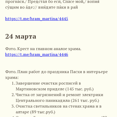
прогна́ся./ Предста́л бо еси́, Спа́се мой,/ вопия́
су́щим во а́де:// вни́дите па́ки в рай
https://t.me/hram_martina/4445
24 марта
Фото. Крест на главном аналое храма.
https://t.me/hram_martina/4446
Фото. План работ до праздника Пасхи в интерьере
храма:
Завершение очистки росписей в
Мартиновском приделе (145 тыс. руб.)
Чистка от загрязнений и ремонт электрики
Центрального паникадила (261 тыс. руб.)
Очистка светильников на стенах храма и в
алтаре (89 тыс.руб.)