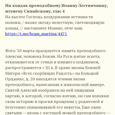
Ин кондак преподобному Иоанну Лествичнику,
игумену Синайскому, глас 4
На высоте Господь воздержания истинна тя
положи, / якоже звезду нелестную, световодящую
концы, // наставниче Иоанне, отче наш.
https://t.me/hram_martina/4471
Фото. 30 марта празднуется память преподобного
Алексия, человека Божия. На Руси житие аскета,
отказавшегося от семьи и жившего подаянием,
распространяется с XI в. В храме иконы Божией
Матери «Всех скорбящих Радость» на Большой
Ордынке, д. 20 находится чтимая икона
преподобного, написанная в живописной манере.
Святой Алексий изображен на ней пишущим
хартию, в которой, согласно житию, он сам изложил
свою историю и просил прощения у родителей и
безутешно оплакивавшей его невесты. Еще одна
святыня — икона с частицей мощей преподобного —